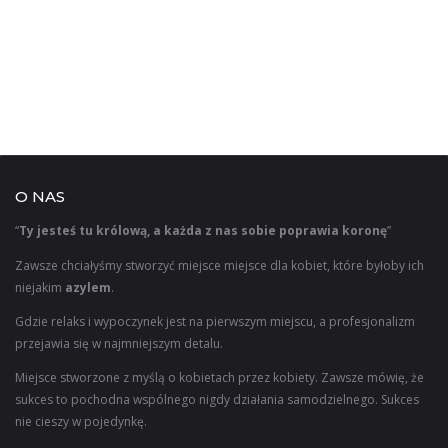
O NAS
“
Ty jesteś tu królową, a każda z nas sobie poprawia koronę
”
Zawsze chciałyśmy stworzyć miejsce miejsce dla kobiet, które byłoby ich
niejakim
azylem
.
Gdzie relaks i wypoczynek jest na pierwszym miejscu, a profesjonalizm
przejawia się w najmniejszym detalu.
Miejsce stworzone z myślą o kobietach przez kobiety. Zawsze mówię, że
sukces to pochodna wspólnego nigdy działania samodzielnego. Sukces
nie cieszy w pojedynkę.