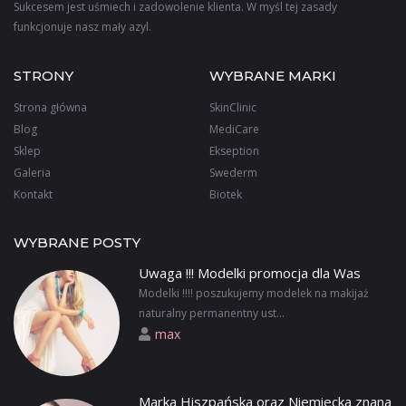
Sukcesem jest uśmiech i zadowolenie klienta. W myśl tej zasady
funkcjonuje nasz mały azyl.
STRONY
WYBRANE MARKI
Strona główna
SkinClinic
Blog
MediCare
Sklep
Ekseption
Galeria
Swederm
Kontakt
Biotek
WYBRANE POSTY
Uwaga !!! Modelki promocja dla Was
Modelki !!!! poszukujemy modelek na makijaż
naturalny permanentny ust...
max
Marka Hiszpańska oraz Niemiecka znana