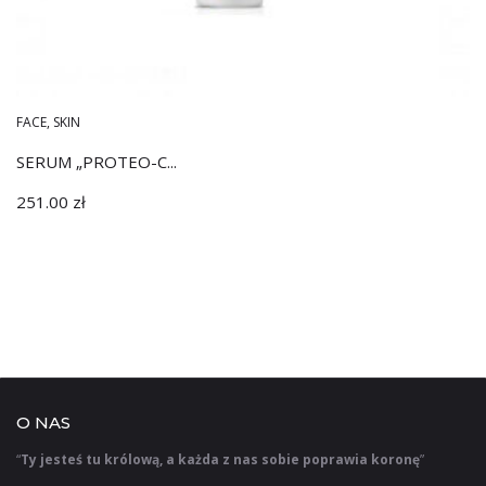
FACE
,
SKIN
SERUM „PROTEO-C...
251.00
zł
O NAS
“
Ty jesteś tu królową, a każda z nas sobie poprawia koronę
”