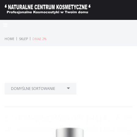
|
|
HOME
SKLEP
DMAE 2%