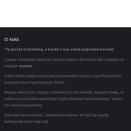
O NAS
“
Ty jesteś tu królową, a każda z nas sobie poprawia koronę
”
Zawsze chciałyśmy stworzyć miejsce miejsce dla kobiet, które byłoby ich
niejakim
azylem
.
Gdzie relaks i wypoczynek jest na pierwszym miejscu, a profesjonalizm
przejawia się w najmniejszym detalu.
Miejsce stworzone z myślą o kobietach przez kobiety. Zawsze mówię, że
sukces to pochodna wspólnego nigdy działania samodzielnego. Sukces
nie cieszy w pojedynkę.
Sukcesem jest uśmiech i zadowolenie klienta. W myśl tej zasady
funkcjonuje nasz mały azyl.