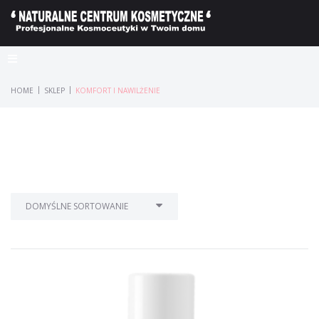
|
|
HOME
SKLEP
KOMFORT I NAWILŻENIE