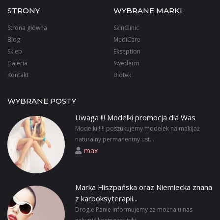
STRONY
WYBRANE MARKI
Strona główna
SkinClinic
Blog
MediCare
Sklep
Ekseption
Galeria
Swederm
Kontakt
Biotek
WYBRANE POSTY
Uwaga !!! Modelki promocja dla Was
Modelki !!!! poszukujemy modelek na makijaż
naturalny permanentny ust...
max
Marka Hiszpańska oraz Niemiecka znana
z karboksyterapii...
Drogie Panie informujemy ze można u nas