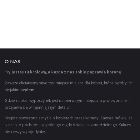
O NAS
“
Ty jesteś tu królową, a każda z nas sobie poprawia koronę
”
Zawsze chciałyśmy stworzyć miejsce miejsce dla kobiet, które byłoby ich
niejakim
azylem
.
Gdzie relaks i wypoczynek jest na pierwszym miejscu, a profesjonalizm
przejawia się w najmniejszym detalu.
Miejsce stworzone z myślą o kobietach przez kobiety. Zawsze mówię, że
sukces to pochodna wspólnego nigdy działania samodzielnego. Sukces
nie cieszy w pojedynkę.