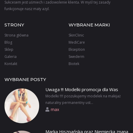
Sukcesem jest uśmiech i zadowolenie klienta. W myśl tej zasady
funkcjonuje nasz mały azyl.
STRONY
WYBRANE MARKI
Strona główna
SkinClinic
Blog
MediCare
Sklep
Ekseption
Galeria
Swederm
Kontakt
Biotek
WYBRANE POSTY
Uwaga !!! Modelki promocja dla Was
Modelki !!!! poszukujemy modelek na makijaż
naturalny permanentny ust...
max
Marka Hiszpańska oraz Niemiecka znana