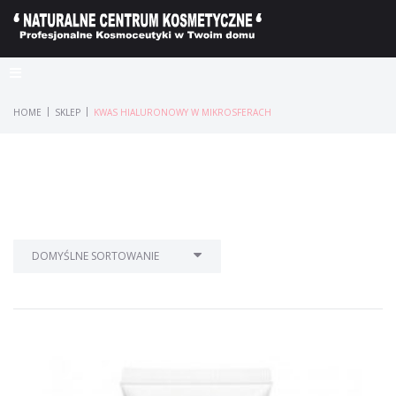
|
|
HOME
SKLEP
KWAS HIALURONOWY W MIKROSFERACH