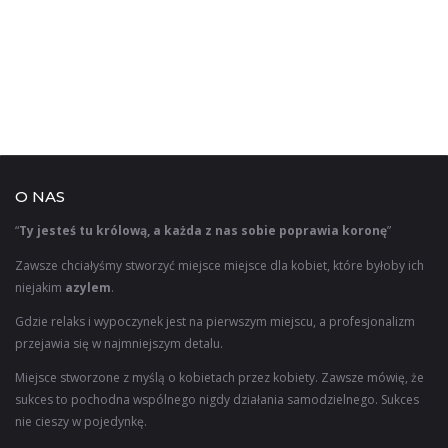
O NAS
“
Ty jesteś tu królową, a każda z nas sobie poprawia koronę
”
Zawsze chciałyśmy stworzyć miejsce miejsce dla kobiet, które byłoby ich
niejakim
azylem
.
Gdzie relaks i wypoczynek jest na pierwszym miejscu, a profesjonalizm
przejawia się w najmniejszym detalu.
Miejsce stworzone z myślą o kobietach przez kobiety. Zawsze mówię, że
sukces to pochodna wspólnego nigdy działania samodzielnego. Sukces
nie cieszy w pojedynkę.