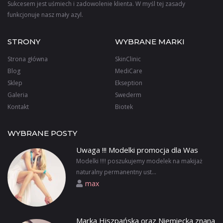
Sukcesem jest uśmiech i zadowolenie klienta. W myśl tej zasady
funkcjonuje nasz mały azyl.
STRONY
WYBRANE MARKI
Strona główna
SkinClinic
Blog
MediCare
Sklep
Ekseption
Galeria
Swederm
Kontakt
Biotek
WYBRANE POSTY
Uwaga !!! Modelki promocja dla Was
Modelki !!!! poszukujemy modelek na makijaż
naturalny permanentny ust...
max
Marka Hiszpańska oraz Niemiecka znana