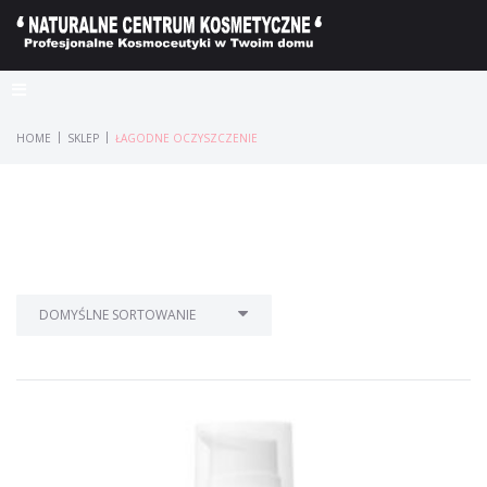
|
|
HOME
SKLEP
ŁAGODNE OCZYSZCZENIE