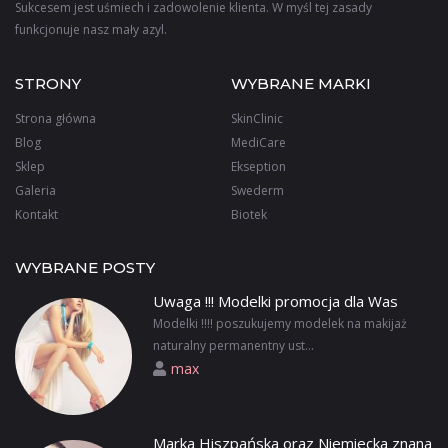
Sukcesem jest uśmiech i zadowolenie klienta. W myśl tej zasady
funkcjonuje nasz mały azyl.
STRONY
WYBRANE MARKI
Strona główna
SkinClinic
Blog
MediCare
Sklep
Ekseption
Galeria
Swederm
Kontakt
Biotek
WYBRANE POSTY
Uwaga !!! Modelki promocja dla Was
Modelki !!!! poszukujemy modelek na makijaż
naturalny permanentny ust...
max
Marka Hiszpańska oraz Niemiecka znana