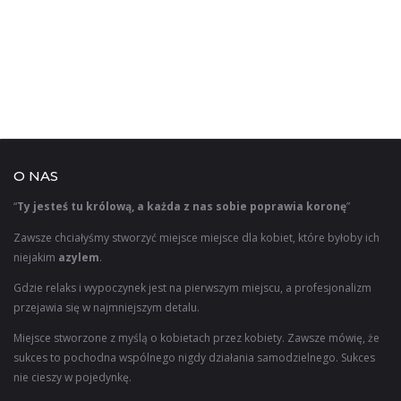
O NAS
“
Ty jesteś tu królową, a każda z nas sobie poprawia koronę
”
Zawsze chciałyśmy stworzyć miejsce miejsce dla kobiet, które byłoby ich
niejakim
azylem
.
Gdzie relaks i wypoczynek jest na pierwszym miejscu, a profesjonalizm
przejawia się w najmniejszym detalu.
Miejsce stworzone z myślą o kobietach przez kobiety. Zawsze mówię, że
sukces to pochodna wspólnego nigdy działania samodzielnego. Sukces
nie cieszy w pojedynkę.