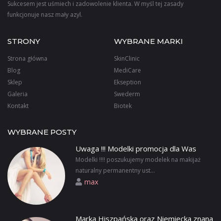
Sukcesem jest uśmiech i zadowolenie klienta. W myśl tej zasady
funkcjonuje nasz mały azyl.
STRONY
WYBRANE MARKI
Strona główna
SkinClinic
Blog
MediCare
Sklep
Ekseption
Galeria
Swederm
Kontakt
Biotek
WYBRANE POSTY
Uwaga !!! Modelki promocja dla Was
Modelki !!!! poszukujemy modelek na makijaż
naturalny permanentny ust...
max
Marka Hiszpańska oraz Niemiecka znana