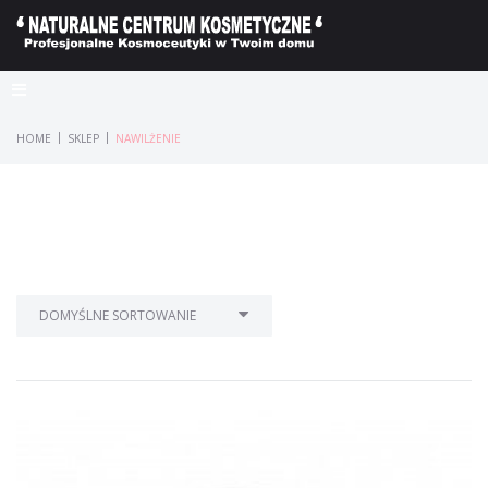
|
|
HOME
SKLEP
NAWILŻENIE