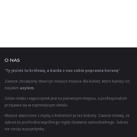
O NAS
“
Ty jesteś tu królową, a każda z nas sobie poprawia koronę
”
Zawsze chciałyśmy stworzyć miejsce miejsce dla kobiet, które byłoby ich
niejakim
azylem
.
Gdzie relaks i wypoczynek jest na pierwszym miejscu, a profesjonalizm
przejawia się w najmniejszym detalu.
Miejsce stworzone z myślą o kobietach przez kobiety. Zawsze mówię, że
sukces to pochodna wspólnego nigdy działania samodzielnego. Sukces
nie cieszy w pojedynkę.