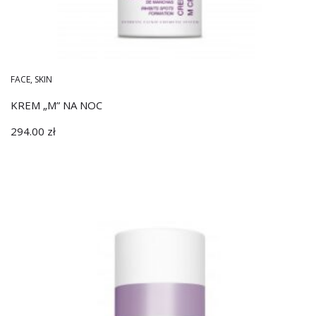
FACE
,
SKIN
KREM „M” NA NOC
294.00
zł