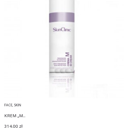
FACE
,
SKIN
KREM „M...
314.00
zł