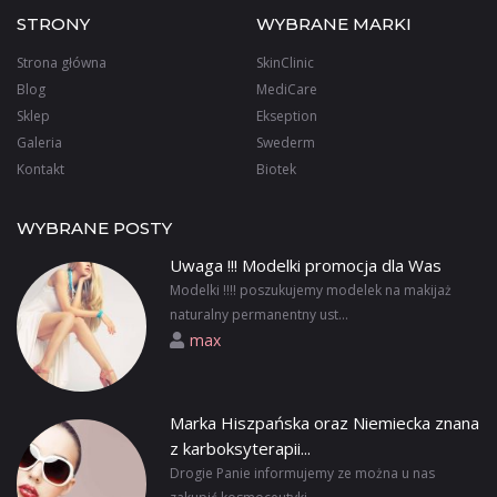
STRONY
WYBRANE MARKI
Strona główna
SkinClinic
Blog
MediCare
Sklep
Ekseption
Galeria
Swederm
Kontakt
Biotek
WYBRANE POSTY
Uwaga !!! Modelki promocja dla Was
Modelki !!!! poszukujemy modelek na makijaż
naturalny permanentny ust...
max
Marka Hiszpańska oraz Niemiecka znana
z karboksyterapii...
Drogie Panie informujemy ze można u nas