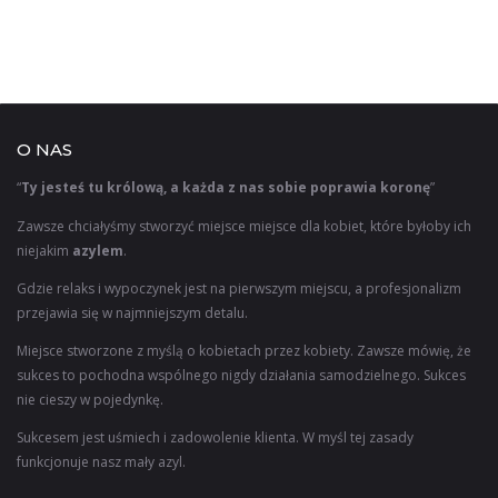
O NAS
“
Ty jesteś tu królową, a każda z nas sobie poprawia koronę
”
Zawsze chciałyśmy stworzyć miejsce miejsce dla kobiet, które byłoby ich
niejakim
azylem
.
Gdzie relaks i wypoczynek jest na pierwszym miejscu, a profesjonalizm
przejawia się w najmniejszym detalu.
Miejsce stworzone z myślą o kobietach przez kobiety. Zawsze mówię, że
sukces to pochodna wspólnego nigdy działania samodzielnego. Sukces
nie cieszy w pojedynkę.
Sukcesem jest uśmiech i zadowolenie klienta. W myśl tej zasady
funkcjonuje nasz mały azyl.