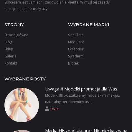
Sukcesem jest uśmiech i zadowolenie klienta. W myśl tej zasady
funkcjonuje nasz mały azyl.
STRONY
WYBRANE MARKI
Strona główna
SkinClinic
Blog
MediCare
Sklep
Ekseption
Galeria
Swederm
Kontakt
Biotek
WYBRANE POSTY
Uwaga !!! Modelki promocja dla Was
Modelki !!!! poszukujemy modelek na makijaż
naturalny permanentny ust...
max
Marka Hiszpańska oraz Niemiecka znana