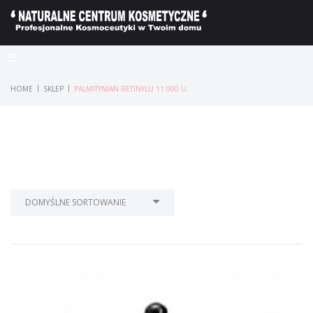
|
|
HOME
SKLEP
PALMITYNIAN RETINYLU 11 000 U.