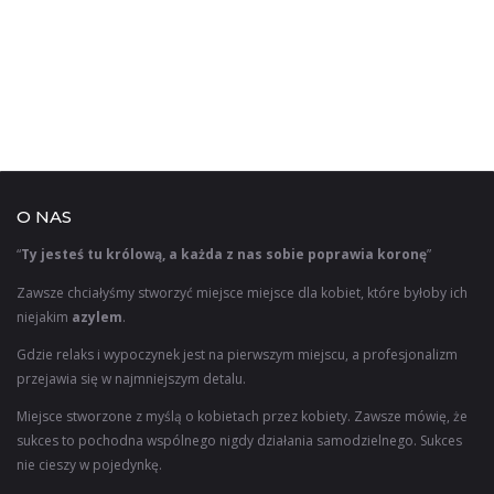
O NAS
“
Ty jesteś tu królową, a każda z nas sobie poprawia koronę
”
Zawsze chciałyśmy stworzyć miejsce miejsce dla kobiet, które byłoby ich
niejakim
azylem
.
Gdzie relaks i wypoczynek jest na pierwszym miejscu, a profesjonalizm
przejawia się w najmniejszym detalu.
Miejsce stworzone z myślą o kobietach przez kobiety. Zawsze mówię, że
sukces to pochodna wspólnego nigdy działania samodzielnego. Sukces
nie cieszy w pojedynkę.