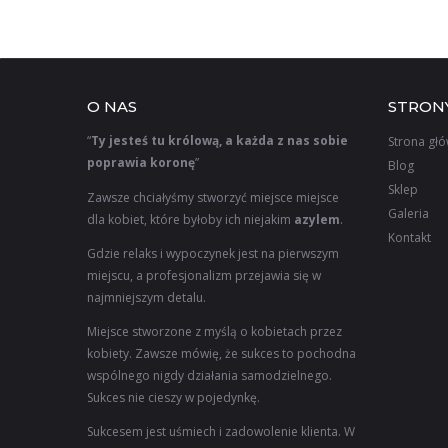
O NAS
STRON
“
Ty jesteś tu królową, a każda z nas sobie
Strona gł
poprawia koronę
”
Blog
Sklep
Zawsze chciałyśmy stworzyć miejsce miejsce
Galeria
dla kobiet, które byłoby ich niejakim
azylem
.
Kontakt
Gdzie relaks i wypoczynek jest na pierwszym
miejscu, a profesjonalizm przejawia się w
najmniejszym detalu.
Miejsce stworzone z myślą o kobietach przez
kobiety. Zawsze mówię, że sukces to pochodna
wspólnego nigdy działania samodzielnego.
Sukces nie cieszy w pojedynkę.
Sukcesem jest uśmiech i zadowolenie klienta. W