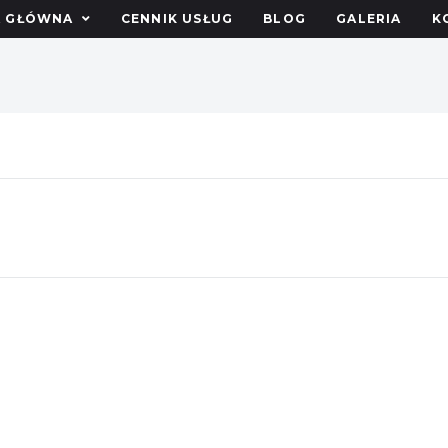
A GŁÓWNA
CENNIK USŁUG
BLOG
GALERIA
K