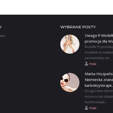
Y
WYBRANE POSTY
Uwaga !!! Modelk
ówna
promocja dla W
Modelki !!!! poszuk
modelek na makijaż
permanentny ust...
max
Marka Hiszpańs
Niemiecka znana
karboksyterapii..
Drogie Panie infor
można u nas zakup
kosmoceutyki...
max