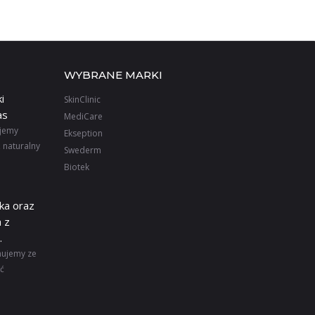
WYBRANE MARKI
i
SkinClinic
as
MediCare
ujemy
Ekseption
 naturalny
Swederm
Biotek
ka oraz
 z
.
mujemy ze
ić