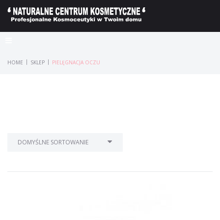
|
|
HOME
SKLEP
PIELĘGNACJA OCZU