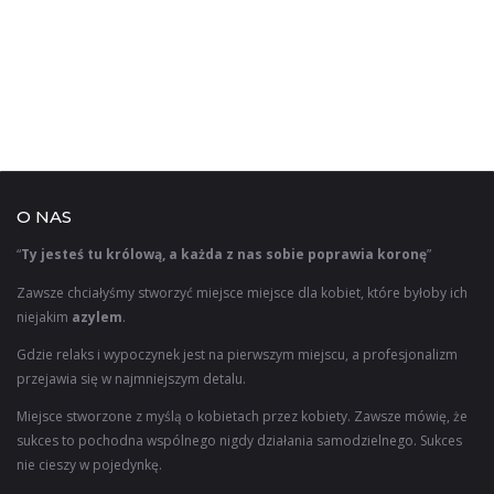
O NAS
“
Ty jesteś tu królową, a każda z nas sobie poprawia koronę
”
Zawsze chciałyśmy stworzyć miejsce miejsce dla kobiet, które byłoby ich
niejakim
azylem
.
Gdzie relaks i wypoczynek jest na pierwszym miejscu, a profesjonalizm
przejawia się w najmniejszym detalu.
Miejsce stworzone z myślą o kobietach przez kobiety. Zawsze mówię, że
sukces to pochodna wspólnego nigdy działania samodzielnego. Sukces
nie cieszy w pojedynkę.