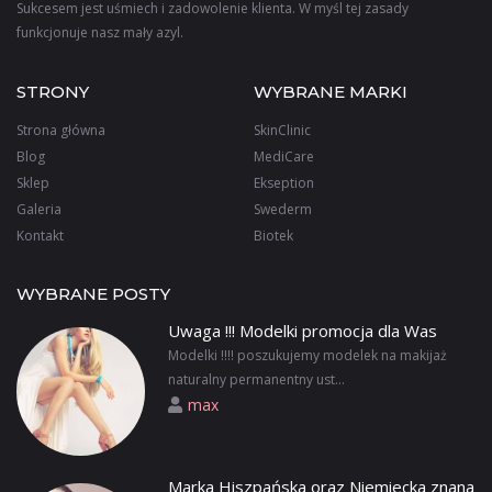
Sukcesem jest uśmiech i zadowolenie klienta. W myśl tej zasady
funkcjonuje nasz mały azyl.
STRONY
WYBRANE MARKI
Strona główna
SkinClinic
Blog
MediCare
Sklep
Ekseption
Galeria
Swederm
Kontakt
Biotek
WYBRANE POSTY
Uwaga !!! Modelki promocja dla Was
Modelki !!!! poszukujemy modelek na makijaż
naturalny permanentny ust...
max
Marka Hiszpańska oraz Niemiecka znana