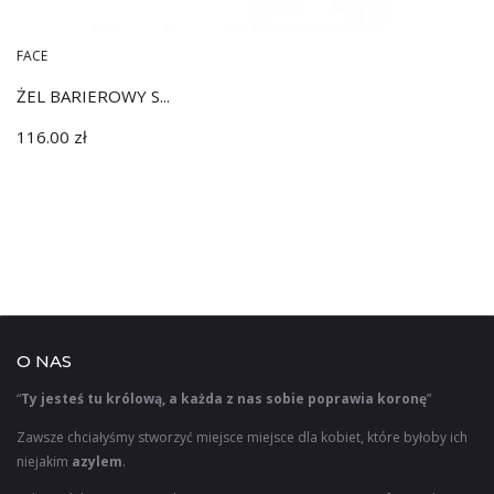
FACE
ŻEL BARIEROWY S...
116.00
zł
O NAS
“
Ty jesteś tu królową, a każda z nas sobie poprawia koronę
”
Zawsze chciałyśmy stworzyć miejsce miejsce dla kobiet, które byłoby ich
niejakim
azylem
.