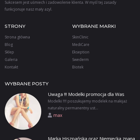
Sukcesem jest uśmiech i zadowolenie klienta. W myśl tej zasady
funkcjonuje nasz mały azyl.
STRONY
WYBRANE MARKI
Strona główna
SkinClinic
Blog
MediCare
Sklep
Ekseption
Galeria
Swederm
Kontakt
Biotek
WYBRANE POSTY
Uwaga !!! Modelki promocja dla Was
Modelki !!!! poszukujemy modelek na makijaż
naturalny permanentny ust...
max
Marka Hiszpańska oraz Niemiecka znana