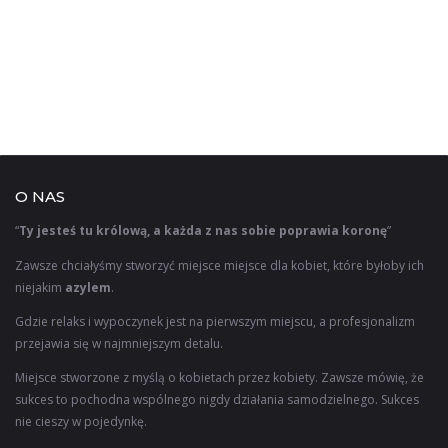
O NAS
“
Ty jesteś tu królową, a każda z nas sobie poprawia koronę
”
Zawsze chciałyśmy stworzyć miejsce miejsce dla kobiet, które byłoby ich
niejakim
azylem
.
Gdzie relaks i wypoczynek jest na pierwszym miejscu, a profesjonalizm
przejawia się w najmniejszym detalu.
Miejsce stworzone z myślą o kobietach przez kobiety. Zawsze mówię, że
sukces to pochodna wspólnego nigdy działania samodzielnego. Sukces
nie cieszy w pojedynkę.