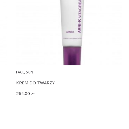
FACE
,
SKIN
KREM DO TWARZY...
264.00
zł