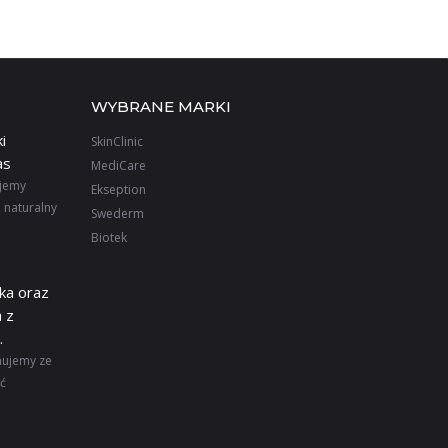
WYBRANE MARKI
i
SkinClinic
as
MediCare
ujemy
Ekseption
 naturalny
Swederm
Biotek
ka oraz
 z
.
mujemy ze
ić