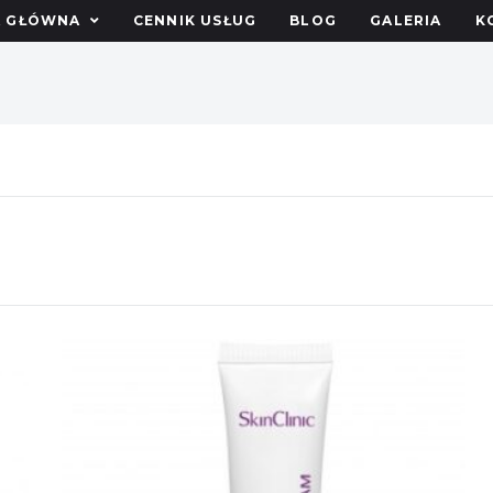
A GŁÓWNA
CENNIK USŁUG
BLOG
GALERIA
K