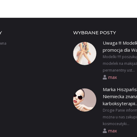
Y
WYBRANE POSTY
Uwaga !!! Modelk
ówna
promocja dla W
Modelki !!!! poszuk
modelek na makijaż
permanentny ust...
max
Marka Hiszpańs
Niemiecka znana
karboksyterapii..
Drogie Panie infor
można u nas zakup
kosmoceutyki...
max