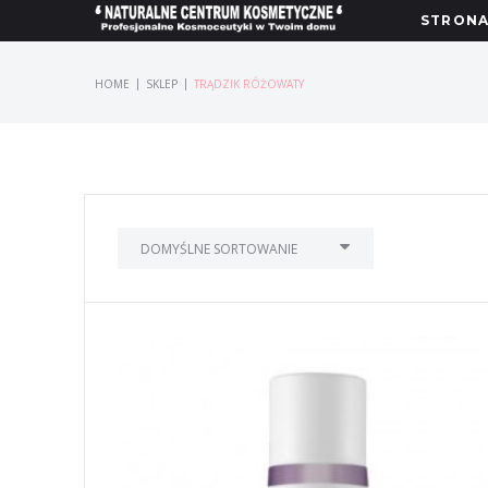
STRON
|
|
HOME
SKLEP
TRĄDZIK RÓŻOWATY