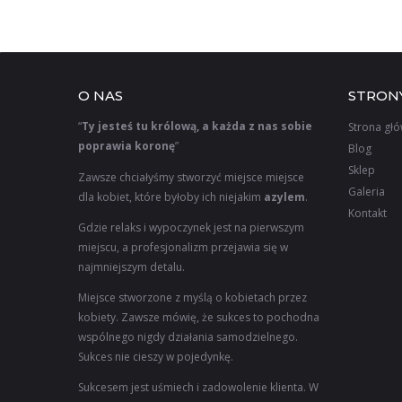
O NAS
STRON
“
Ty jesteś tu królową, a każda z nas sobie
Strona gł
poprawia koronę
”
Blog
Sklep
Zawsze chciałyśmy stworzyć miejsce miejsce
Galeria
dla kobiet, które byłoby ich niejakim
azylem
.
Kontakt
Gdzie relaks i wypoczynek jest na pierwszym
miejscu, a profesjonalizm przejawia się w
najmniejszym detalu.
Miejsce stworzone z myślą o kobietach przez
kobiety. Zawsze mówię, że sukces to pochodna
wspólnego nigdy działania samodzielnego.
Sukces nie cieszy w pojedynkę.
Sukcesem jest uśmiech i zadowolenie klienta. W