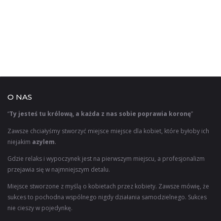
O NAS
“
Ty jesteś tu królową, a każda z nas sobie poprawia koronę
”
Zawsze chciałyśmy stworzyć miejsce miejsce dla kobiet, które byłoby ich
niejakim
azylem
.
Gdzie relaks i wypoczynek jest na pierwszym miejscu, a profesjonalizm
przejawia się w najmniejszym detalu.
Miejsce stworzone z myślą o kobietach przez kobiety. Zawsze mówię, że
sukces to pochodna wspólnego nigdy działania samodzielnego. Sukces
nie cieszy w pojedynkę.