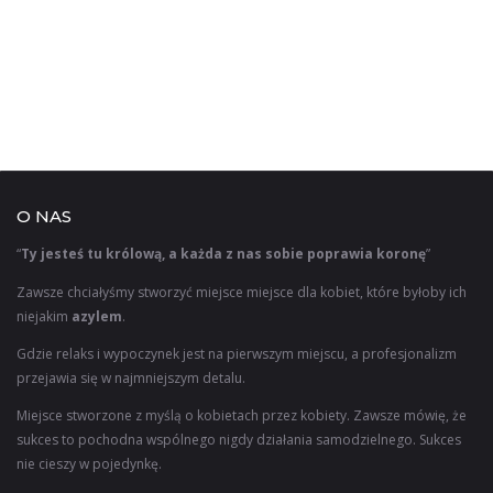
O NAS
“
Ty jesteś tu królową, a każda z nas sobie poprawia koronę
”
Zawsze chciałyśmy stworzyć miejsce miejsce dla kobiet, które byłoby ich
niejakim
azylem
.
Gdzie relaks i wypoczynek jest na pierwszym miejscu, a profesjonalizm
przejawia się w najmniejszym detalu.
Miejsce stworzone z myślą o kobietach przez kobiety. Zawsze mówię, że
sukces to pochodna wspólnego nigdy działania samodzielnego. Sukces
nie cieszy w pojedynkę.