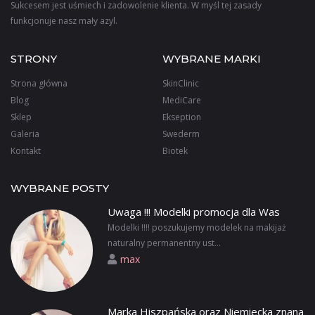
Sukcesem jest uśmiech i zadowolenie klienta. W myśl tej zasady
funkcjonuje nasz mały azyl.
STRONY
WYBRANE MARKI
Strona główna
SkinClinic
Blog
MediCare
Sklep
Ekseption
Galeria
Swederm
Kontakt
Biotek
WYBRANE POSTY
Uwaga !!! Modelki promocja dla Was
Modelki !!!! poszukujemy modelek na makijaż
naturalny permanentny ust...
max
Marka Hiszpańska oraz Niemiecka znana