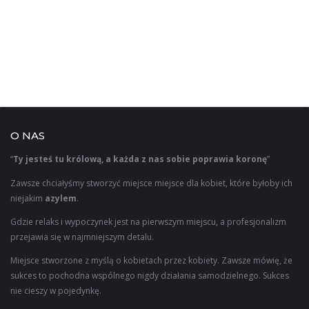
O NAS
“
Ty jesteś tu królową, a każda z nas sobie poprawia koronę
”
Zawsze chciałyśmy stworzyć miejsce miejsce dla kobiet, które byłoby ich
niejakim
azylem
.
Gdzie relaks i wypoczynek jest na pierwszym miejscu, a profesjonalizm
przejawia się w najmniejszym detalu.
Miejsce stworzone z myślą o kobietach przez kobiety. Zawsze mówię, że
sukces to pochodna wspólnego nigdy działania samodzielnego. Sukces
nie cieszy w pojedynkę.