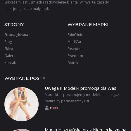
Sukcesem jest uśmiech i zadowolenie klienta. W myśl tej zasady
funkcjonuje nasz mały azyl.
STRONY
WYBRANE MARKI
Strona główna
SkinClinic
Blog
MediCare
Sklep
Ekseption
Galeria
Swederm
Kontakt
Biotek
WYBRANE POSTY
Uwaga !!! Modelki promocja dla Was
Modelki !!!! poszukujemy modelek na makijaż
naturalny permanentny ust...
max
Marka Hiszpańska oraz Niemiecka znana